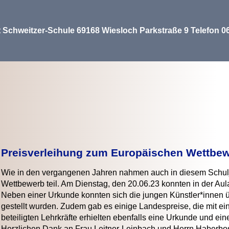
t Schweitzer-Schule 69168 Wiesloch Parkstraße 9 Telefon 
Preisverleihung zum Europäischen Wettbe
Wie in den vergangenen Jahren nahmen auch in diesem Schul
Wettbewerb teil. Am Dienstag, den 20.06.23 konnten in der Aul
Neben einer Urkunde konnten sich die jungen Künstler*innen ü
gestellt wurden. Zudem gab es einige Landespreise, die mit e
beteiligten Lehrkräfte erhielten ebenfalls eine Urkunde und e
Herzlichen Dank an Frau Leitner-Leinbach und Herrn Haberbosc