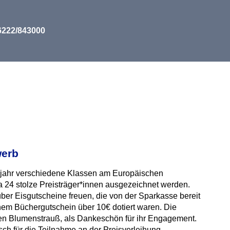
06222/843000
werb
jahr verschiedene Klassen am Europäischen
a 24 stolze Preisträger*innen ausgezeichnet werden.
ber Eisgutscheine freuen, die von der Sparkasse bereit
inem Büchergutschein über 10€ dotiert waren. Die
inen Blumenstrauß, als Dankeschön für ihr Engagement.
h für die Teilnahme an der Preisverleihung.